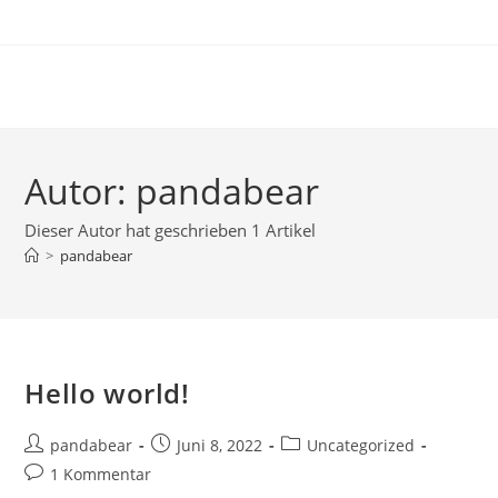
Zum
Inhalt
springen
Autor:
pandabear
Dieser Autor hat geschrieben 1 Artikel
>
pandabear
Hello world!
Beitrags-
Beitrag
Beitrags-
pandabear
Juni 8, 2022
Uncategorized
Autor:
veröffentlicht:
Kategorie:
Beitrags-
1 Kommentar
Kommentare: